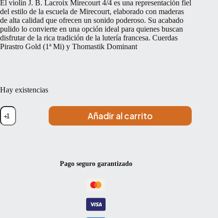
El violín J. B. Lacroix Mirecourt 4/4 es una representación fiel
era:
es:
del estilo de la escuela de Mirecourt, elaborado con maderas
1.533,45 €.
1.364,77 €.
de alta calidad que ofrecen un sonido poderoso. Su acabado
pulido lo convierte en una opción ideal para quienes buscan
disfrutar de la rica tradición de la lutería francesa. Cuerdas
Pirastro Gold (1ª Mi) y Thomastik Dominant
Hay existencias
Violín
Añadir al carrito
J.
B.
Lacroix
Mirecourt
4/4
4/4
Pago seguro garantizado
cantidad