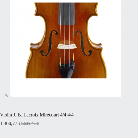
Violín J. B. Lacroix Mirecourt 4/4 4/4
1.364,77
€
1.533,45
€
El
El
precio
precio
original
actual