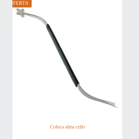
109,90 €.
102,21 €.
OFERTA
Coloca alma cello