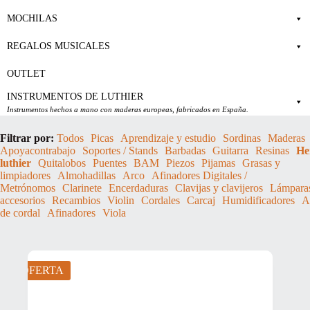
MOCHILAS
REGALOS MUSICALES
OUTLET
INSTRUMENTOS DE LUTHIER
Instrumentos hechos a mano con maderas europeas, fabricados en España.
Filtrar por:
Todos
Picas
Aprendizaje y estudio
Sordinas
Maderas
Apoyacontrabajo
Soportes / Stands
Barbadas
Guitarra
Resinas
He
luthier
Quitalobos
Puentes
BAM
Piezos
Pijamas
Grasas y
limpiadores
Almohadillas
Arco
Afinadores Digitales /
Metrónomos
Clarinete
Encerdaduras
Clavijas y clavijeros
Lámpara
accesorios
Recambios
Violin
Cordales
Carcaj
Humidificadores
At
de cordal
Afinadores
Viola
OFERTA