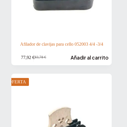
Afilador de clavijas para cello 052003 4/4 -3/4
Añadir al carrito
77,92
€
83,78
€
El
El
precio
precio
original
actual
era:
es:
83,78 €.
77,92 €.
OFERTA