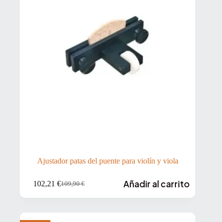
Ajustador patas del puente para violín y viola
Añadir al carrito
102,21
€
109,90
€
El
El
precio
precio
original
actual
era:
es: