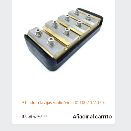
Afilador clavijas violín/viola 051002 1/2-1/16
Añadir al carrito
87,59
€
94,18
€
El
El
precio
precio
original
actual