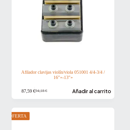
Afilador clavijas violín/viola 051001 4/4-3/4 /
16″»-13″»
Añadir al carrito
87,59
€
94,18
€
El
El
precio
precio
original
actual
era:
es:
94,18 €.
87,59 €.
OFERTA