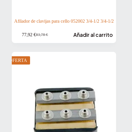
Afilador de clavijas para cello 052002 3/4-1/2 3/4-1/2
Añadir al carrito
77,92
€
83,78
€
El
El
precio
precio
original
actual
era:
es:
83,78 €.
77,92 €.
OFERTA