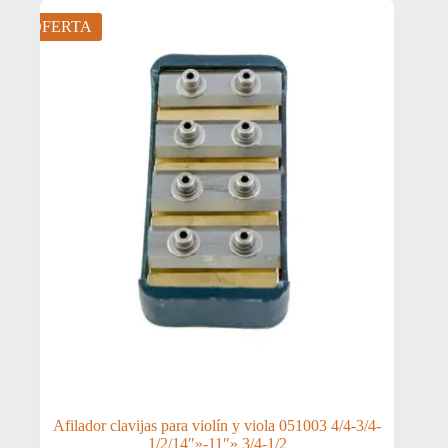
era:
es:
79,81 €.
74,22 €.
OFERTA
Afilador clavijas para violín y viola 051003 4/4-3/4-
1/2/14″»-11″» 3/4-1/2