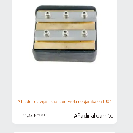
Afilador clavijas para laud viola de gamba 051004
Añadir al carrito
74,22
€
79,81
€
El
El
precio
precio
original
actual