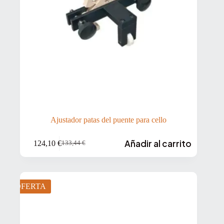
Ajustador patas del puente para cello
Añadir al carrito
124,10
€
133,44
€
El
El
precio
precio
original
actual
era:
es:
133,44 €.
124,10 €.
OFERTA