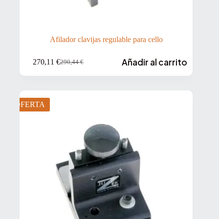
Afilador clavijas regulable para cello
Añadir al carrito
270,11
€
290,44
€
El
El
precio
precio
original
actual
era:
es:
290,44 €.
270,11 €.
OFERTA