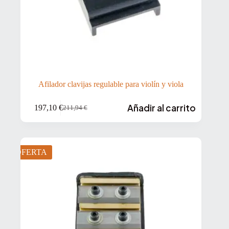
Afilador clavijas regulable para violín y viola
Añadir al carrito
197,10
€
211,94
€
El
El
precio
precio
original
actual
era:
es:
211,94 €.
197,10 €.
OFERTA