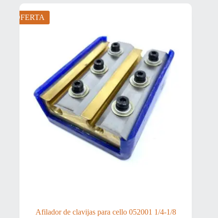
era:
es:
94,18 €.
87,59 €.
OFERTA
Afilador de clavijas para cello 052001 1/4-1/8