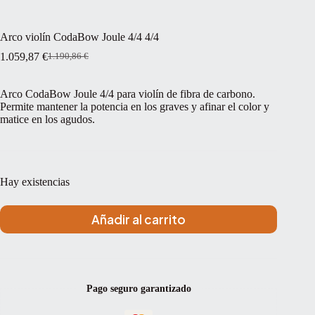
Arco violín CodaBow Joule 4/4 4/4
1.059,87
€
1.190,86
€
El
El
precio
precio
original
actual
Arco CodaBow Joule 4/4 para violín de fibra de carbono.
era:
es:
Permite mantener la potencia en los graves y afinar el color y
1.190,86 €.
1.059,87 €.
matice en los agudos.
Hay existencias
Añadir al carrito
Pago seguro garantizado