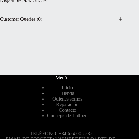
Disponible: 4/4, 7/8, 3/4
Customer Queries (0)
Menú
Inicio
Tienda
Quiénes somos
Reparación
Contacto
Consejos de Luthier.
TELÉFONO: +34 624 005 232