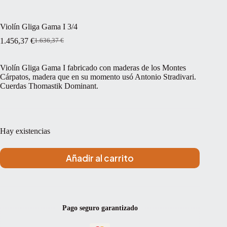
Violín Gliga Gama I 3/4
1.456,37
€
1.636,37
€
El
El
precio
precio
original
actual
Violín Gliga Gama I fabricado con maderas de los Montes
era:
es:
Cárpatos, madera que en su momento usó Antonio Stradivari.
1.636,37 €.
1.456,37 €.
Cuerdas Thomastik Dominant.
Hay existencias
Añadir al carrito
Pago seguro garantizado