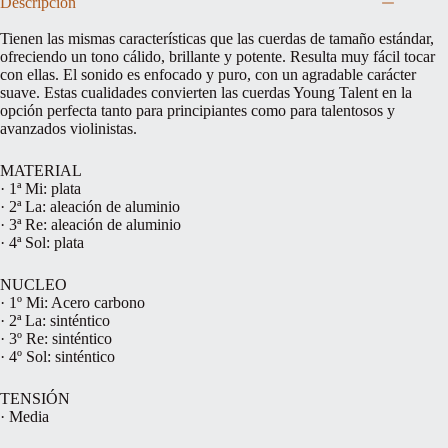
Descripción
Tienen las mismas características que las cuerdas de tamaño estándar,
ofreciendo un tono cálido, brillante y potente. Resulta muy fácil tocar
con ellas. El sonido es enfocado y puro, con un agradable carácter
suave. Estas cualidades convierten las cuerdas Young Talent en la
opción perfecta tanto para principiantes como para talentosos y
avanzados violinistas.
MATERIAL
· 1ª Mi: plata
· 2ª La: aleación de aluminio
· 3ª Re: aleación de aluminio
· 4ª Sol: plata
NUCLEO
· 1º Mi: Acero carbono
· 2ª La: sinténtico
· 3º Re: sinténtico
· 4º Sol: sinténtico
TENSIÓN
· Media