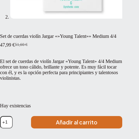
Set de cuerdas violín Jargar «»Young Talent»» Medium 4/4
47,99
€
51,60
€
El
El
precio
precio
original
actual
El set de cuerdas de violín Jargar «Young Talent» 4/4 Medium
era:
es:
ofrece un tono cálido, brillante y potente. Es muy fácil tocar
51,60 €.
47,99 €.
con él, y es la opción perfecta para principiantes y talentosos
violinistas.
Hay existencias
Set
Añadir al carrito
de
cuerdas
violín