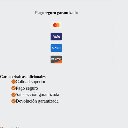
Jargar
""Young
Talent""
Pago seguro garantizado
Medium
4/4
cantidad
Características adicionales
Calidad superior
Pago seguro
Satisfacción garantizada
Devolución garantizada