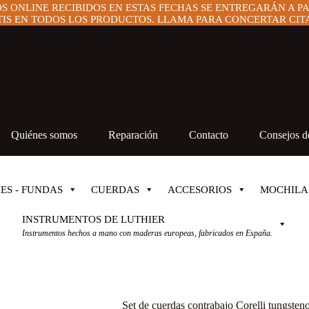
OS ONLINE RECIBIDOS EN ESTAS FECHAS SE ENTREGARÁN A P
IS EN TODOS LOS PRODUCTOS. LLAMA PARA CONCERTAR CITA 
Quiénes somos
Reparación
Contacto
Consejos de
ES - FUNDAS
CUERDAS
ACCESORIOS
MOCHILA
INSTRUMENTOS DE LUTHIER
Instrumentos hechos a mano con maderas europeas, fabricados en España.
Set de cuerdas contrabajo Corelli tungste