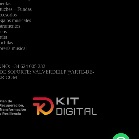
erdas
tuches – Fundas
cesorios
galos musicales
strumentos
cos
tlet
chilas
brería musical
NO: +34 624 005 232
 DE SOPORTE: VALVERDEILP@ARTE-DE-
ER.COM