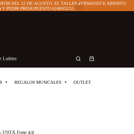
ARTIR DEL 22 DE AGOSTO. EL TALLER PERMANECE ABIERTO.
Y PEDIR PRESUPUESTO 624005232.
 Luthier.
Carro
de
compra
S
REGALOS MUSICALES
OUTLET
no 370TX Forte 4/4