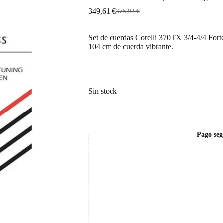
349,61
€
375,92
€
El
El
precio
precio
original
actual
Set de cuerdas Corelli 370TX 3/4-4/4 Fort
era:
es:
104 cm de cuerda vibrante.
375,92 €.
349,61 €.
Sin stock
Pago seg