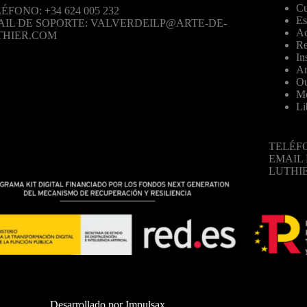
Cu
ÉFONO: +34 624 005 232
Es
AIL DE SOPORTE: VALVERDEILP@ARTE-DE-
Ac
THIER.COM
Re
In
Ar
Ou
Mo
Li
TELÉFO
EMAIL
LUTHI
Desarrollado por
Impulsax