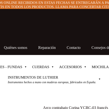
OS ONLINE RECIBIDOS EN ESTAS FECHAS SE ENTREGARÁN A P
IS EN TODOS LOS PRODUCTOS. LLAMA PARA CONCERTAR CITA 
Quiénes somos
Reparación
Contacto
Consejos de
ES - FUNDAS
CUERDAS
ACCESORIOS
MOCHILA
INSTRUMENTOS DE LUTHIER
Instrumentos hechos a mano con maderas europeas, fabricados en España.
Arco contrabajo Corina YCBC-03 francés 