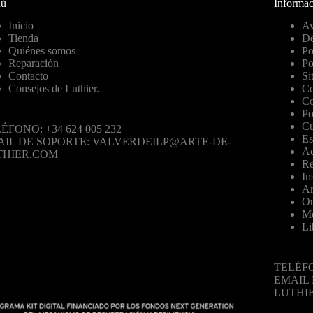
ú
Informac
Inicio
Av
Tienda
De
Quiénes somos
Po
Reparación
Po
Contacto
Si
Consejos de Luthier.
Co
Co
Po
Cu
ÉFONO: +34 624 005 232
Es
AIL DE SOPORTE: VALVERDEILP@ARTE-DE-
Ac
THIER.COM
Re
In
Ar
Ou
Mo
Li
TELÉFO
EMAIL
LUTHI