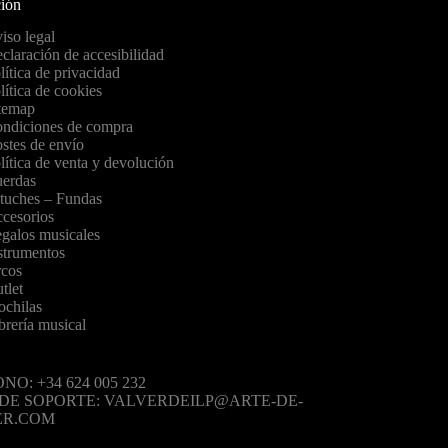
ión
iso legal
claración de accesibilidad
lítica de privacidad
lítica de cookies
temap
ndiciones de compra
stes de envío
lítica de venta y devolución
erdas
tuches – Fundas
cesorios
galos musicales
strumentos
cos
tlet
chilas
brería musical
NO: +34 624 005 232
 DE SOPORTE: VALVERDEILP@ARTE-DE-
ER.COM