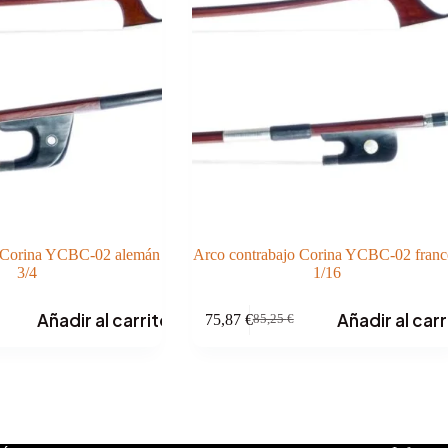
o Corina YCBC-02 alemán
Arco contrabajo Corina YCBC-02 franc
3/4
1/16
Añadir al carrito
Añadir al carr
75,87
€
85,25
€
El
El
precio
precio
original
actual
era:
es:
85,25 €.
75,87 €.