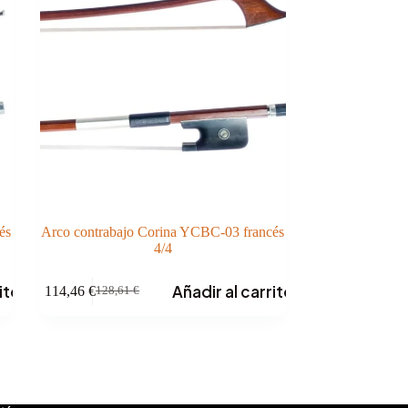
és
Arco contrabajo Corina YCBC-03 francés
4/4
ito
Añadir al carrito
114,46
€
128,61
€
El
El
precio
precio
original
actual
era:
es:
128,61 €.
114,46 €.