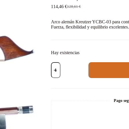
114,46
€
128,61
€
El
El
precio
precio
original
actual
Arco alemán Kreutzer YCBC-03 para contra
era:
es:
Fuerza, flexibilidad y equilibrio excelentes
128,61 €.
114,46 €.
Hay existencias
Arco
contrabajo
Corina
YCBC-
03
francés
1/8
cantidad
Pago seg