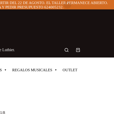
ARTIR DEL 22 DE AGOSTO. EL TALLER PERMANECE ABIERTO.
Y PEDIR PRESUPUESTO 624005232.
 Luthier.
Carro
de
compra
S
REGALOS MUSICALES
OUTLET
1/8