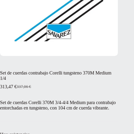
Set de cuerdas contrabajo Corelli tungsteno 370M Medium
1/4
313,47
€
337,06
€
El
El
precio
precio
original
actual
Set de cuerdas Corelli 370M 3/4-4/4 Medium para contrabajo
era:
es:
entorchadas en tungsteno, con 104 cm de cuerda vibrante.
337,06 €.
313,47 €.