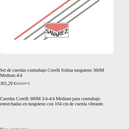
Set de cuerdas contrabajo Corelli Solista tungsteno 360M
Medium 4/4
301,29
€
323,97
€
El
El
precio
precio
original
actual
Cuerdas Corelli 360M 3/4-4/4 Medium para contrabajo
era:
es:
entorchadas en tungsteno con 104 cm de cuerda vibrante.
323,97 €.
301,29 €.