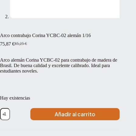
Arco contrabajo Corina YCBC-02 alemán 1/16
75,87
€
85,25
€
El
El
precio
precio
original
actual
Arco alemán Corina YCBC-02 para contrabajo de madera de
era:
es:
Brasil. De buena calidad y excelente calibrado. Ideal para
85,25 €.
75,87 €.
estudiantes noveles.
Hay existencias
Arco
Añadir al carrito
contrabajo
Corina
YCBC-
02
alemán