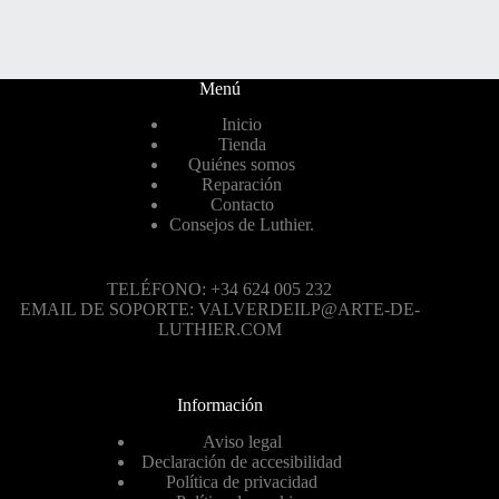
Menú
Inicio
Tienda
Quiénes somos
Reparación
Contacto
Consejos de Luthier.
TELÉFONO: +34 624 005 232
EMAIL DE SOPORTE: VALVERDEILP@ARTE-DE-
LUTHIER.COM
Información
Aviso legal
Declaración de accesibilidad
Política de privacidad