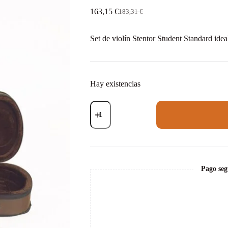
163,15
€
183,31
€
El
El
precio
precio
original
actual
Set de violín Stentor Student Standard ideal
era:
es:
183,31 €.
163,15 €.
Hay existencias
Violín
Stentor
Student
Standard
Set
3/4
cantidad
Pago seg