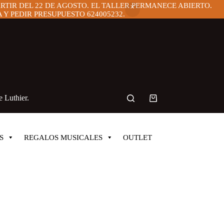
ARTIR DEL 22 DE AGOSTO. EL TALLER PERMANECE ABIERTO.
Y PEDIR PRESUPUESTO 624005232.
 Luthier.
Carro
de
compra
S
REGALOS MUSICALES
OUTLET