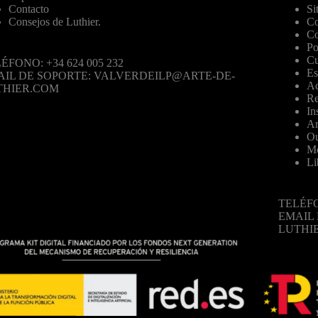
Contacto
Si
Consejos de Luthier.
Co
Co
Po
Cu
ÉFONO: +34 624 005 232
Es
AIL DE SOPORTE: VALVERDEILP@ARTE-DE-
Ac
THIER.COM
Re
In
Ar
Ou
Mo
Li
TELÉFO
EMAIL
LUTHI