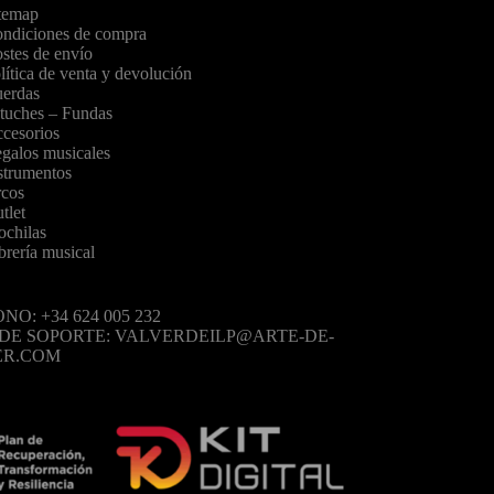
temap
ndiciones de compra
stes de envío
lítica de venta y devolución
erdas
tuches – Fundas
cesorios
galos musicales
strumentos
cos
tlet
chilas
brería musical
NO: +34 624 005 232
 DE SOPORTE: VALVERDEILP@ARTE-DE-
ER.COM