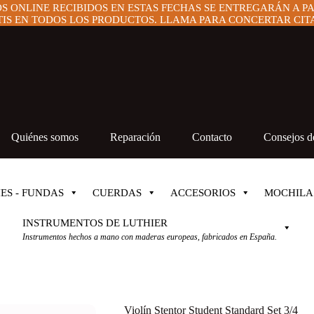
OS ONLINE RECIBIDOS EN ESTAS FECHAS SE ENTREGARÁN A P
IS EN TODOS LOS PRODUCTOS. LLAMA PARA CONCERTAR CITA 
Quiénes somos
Reparación
Contacto
Consejos de
ES - FUNDAS
CUERDAS
ACCESORIOS
MOCHILA
INSTRUMENTOS DE LUTHIER
Instrumentos hechos a mano con maderas europeas, fabricados en España.
Violín Stentor Student Standard Set 3/4