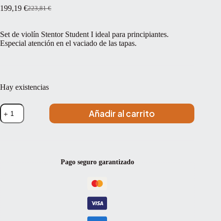
199,19
€
223,81
€
El
El
precio
precio
original
actual
Set de violín Stentor Student I ideal para principiantes.
era:
es:
Especial atención en el vaciado de las tapas.
223,81 €.
199,19 €.
Hay existencias
Violín
Añadir al carrito
Stentor
Student
I
Set
3/4
cantidad
Pago seguro garantizado