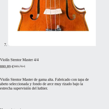
Violín Stentor Master 4/4
880,89
€
989,76
€
El
El
precio
precio
original
actual
Violín Stentor Master de gama alta. Fabricado con tapa de
era:
es:
abeto seleccionada y fondo de arce muy rizado bajo la
989,76 €.
880,89 €.
estrecha supervisión del luthier.