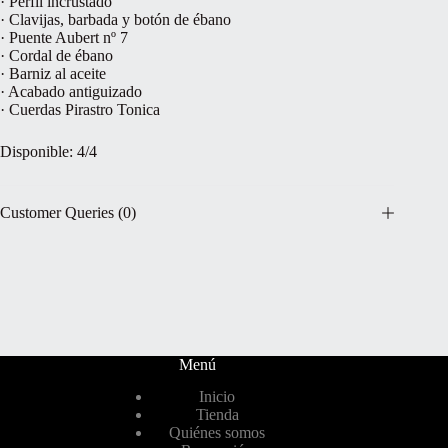
· Perfil incrustado
· Clavijas, barbada y botón de ébano
· Puente Aubert nº 7
· Cordal de ébano
· Barniz al aceite
· Acabado antiguizado
· Cuerdas Pirastro Tonica
Disponible: 4/4
Customer Queries (0)
Menú
Inicio
Tienda
Quiénes somos