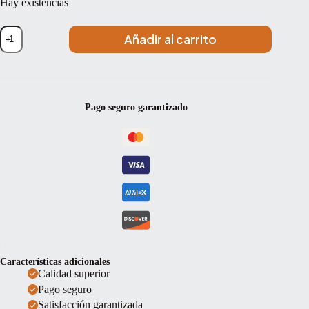
Hay existencias
Violín
Añadir al carrito
Stentor
Master
4/4
cantidad
Pago seguro garantizado
Características adicionales
Calidad superior
Pago seguro
Satisfacción garantizada