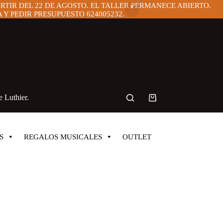
ARTIR DEL 22 DE AGOSTO. EL TALLER PERMANECE ABIERTO.
Y PEDIR PRESUPUESTO 624005232.
 Luthier.
Carro
de
compra
S
REGALOS MUSICALES
OUTLET