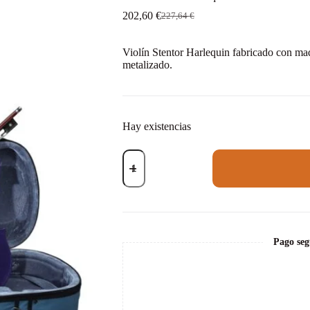
202,60
€
227,64
€
El
El
precio
precio
original
actual
Violín Stentor Harlequin fabricado con ma
era:
es:
metalizado.
227,64 €.
202,60 €.
Hay existencias
Violín
Stentor
Harlequin
1/4
1/4
Lilac
Lila
cantidad
Pago seg