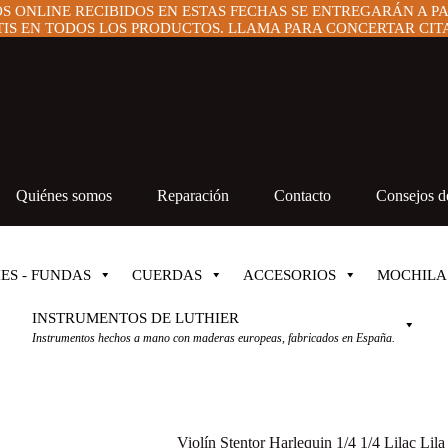
OS ONLINE RECIBIDOS EN ESTAS FECHAS SE ENTREGARÁN A P
IS EN TODOS LOS PRODUCTOS. LLAMA PARA CONCERTAR CITA 
Quiénes somos
Reparación
Contacto
Consejos de
ES - FUNDAS
CUERDAS
ACCESORIOS
MOCHILA
INSTRUMENTOS DE LUTHIER
Instrumentos hechos a mano con maderas europeas, fabricados en España.
Violín Stentor Harlequin 1/4 1/4 Lilac Lila