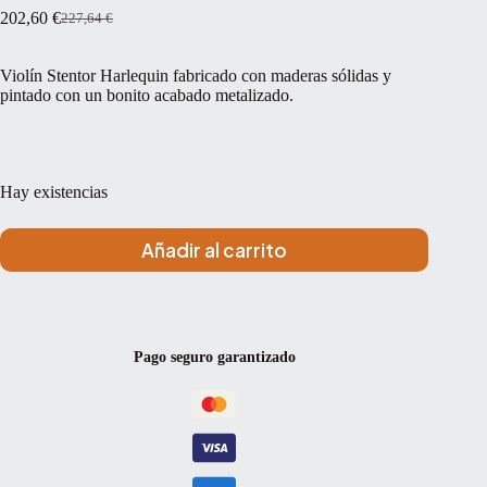
202,60
€
227,64
€
El
El
precio
precio
original
actual
Violín Stentor Harlequin fabricado con maderas sólidas y
era:
es:
pintado con un bonito acabado metalizado.
227,64 €.
202,60 €.
Hay existencias
Añadir al carrito
Pago seguro garantizado