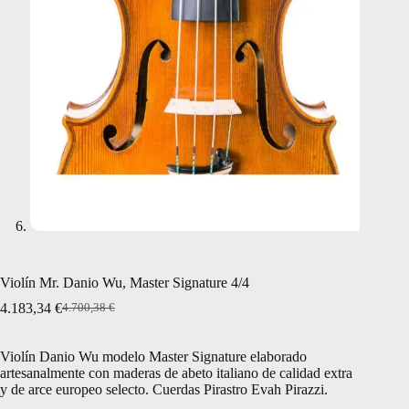
Violín Mr. Danio Wu, Master Signature 4/4
4.183,34
€
4.700,38
€
El
El
precio
precio
original
actual
Violín Danio Wu modelo Master Signature elaborado
era:
es:
artesanalmente con maderas de abeto italiano de calidad extra
4.700,38 €.
4.183,34 €.
y de arce europeo selecto. Cuerdas Pirastro Evah Pirazzi.