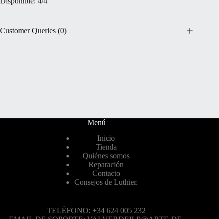
Disponible: 4/4
Customer Queries (0)
Menú
Inicio
Tienda
Quiénes somos
Reparación
Contacto
Consejos de Luthier.
TELÉFONO: +34 624 005 232