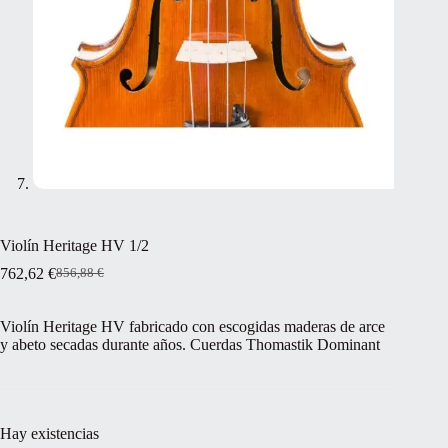
Violín Heritage HV 1/2
762,62
€
856,88
€
El
El
precio
precio
original
actual
Violín Heritage HV fabricado con escogidas maderas de arce
era:
es:
y abeto secadas durante años. Cuerdas Thomastik Dominant
856,88 €.
762,62 €.
Hay existencias