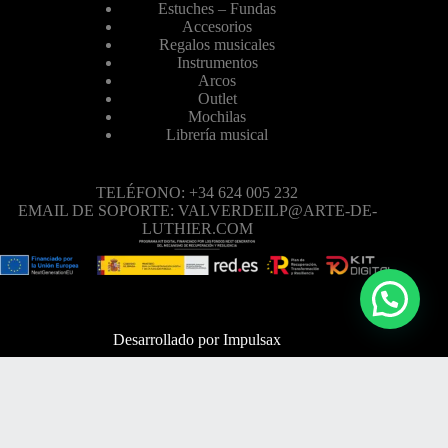
Estuches – Fundas
Accesorios
Regalos musicales
Instrumentos
Arcos
Outlet
Mochilas
Librería musical
TELÉFONO: +34 624 005 232
EMAIL DE SOPORTE: VALVERDEILP@ARTE-DE-
LUTHIER.COM
Desarrollado por
Impulsax
TELÉFONO: +34 624 005 232
EMAIL DE SOPORTE: VALVERDEILP@ARTE-DE-