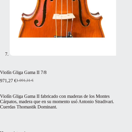
Violín Gliga Gama II 7/8
971,27
€
1.091,31
€
El
El
precio
precio
original
actual
Violín Gliga Gama II fabricado con maderas de los Montes
era:
es:
Cárpatos, madera que en su momento usó Antonio Stradivari.
1.091,31 €.
971,27 €.
Cuerdas Thomastik Dominant.