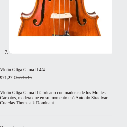
Violín Gliga Gama II 4/4
971,27
€
1.091,31
€
El
El
precio
precio
original
actual
Violín Gliga Gama II fabricado con maderas de los Montes
era:
es:
Cárpatos, madera que en su momento usó Antonio Stradivari.
1.091,31 €.
971,27 €.
Cuerdas Thomastik Dominant.