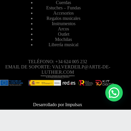
Cuerdas
Estuches – Fundas
Accesorios
Regalos musicales
Instrumentos
Arcos
Outlet
Mochilas
Librería musical
TELÉFONO: +34 624 005 232
EMAIL DE SOPORTE: VALVERDEILP@ARTE-DE-
LUTHIER.COM
Desarrollado por
Impulsax
TELÉFONO: +34 624 005 232