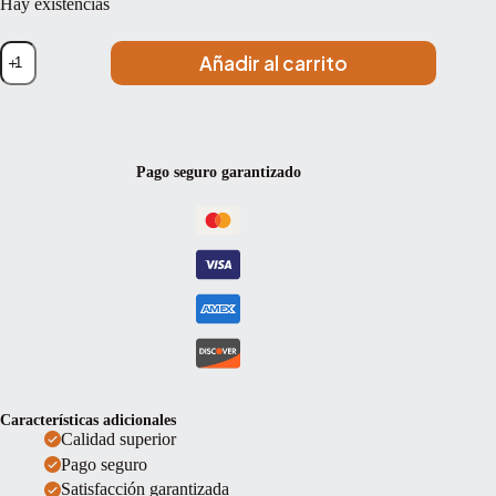
Hay existencias
Violín
Añadir al carrito
Gliga
Gama
II
4/4
cantidad
Pago seguro garantizado
Características adicionales
Calidad superior
Pago seguro
Satisfacción garantizada