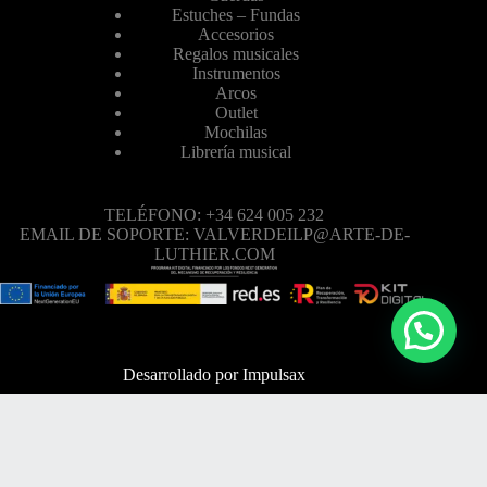
Estuches – Fundas
Accesorios
Regalos musicales
Instrumentos
Arcos
Outlet
Mochilas
Librería musical
TELÉFONO: +34 624 005 232
EMAIL DE SOPORTE: VALVERDEILP@ARTE-DE-
LUTHIER.COM
Desarrollado por
Impulsax
TELÉFONO: +34 624 005 232
EMAIL DE SOPORTE: VALVERDEILP@ARTE-DE-