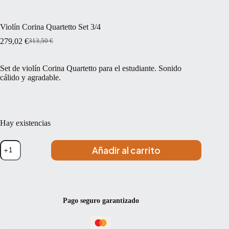
Violín Corina Quartetto Set 3/4
279,02
€
313,50
€
El
El
precio
precio
original
actual
Set de violín Corina Quartetto para el estudiante. Sonido
era:
es:
cálido y agradable.
313,50 €.
279,02 €.
Hay existencias
Violín
Añadir al carrito
Corina
Quartetto
Set
3/4
cantidad
Pago seguro garantizado