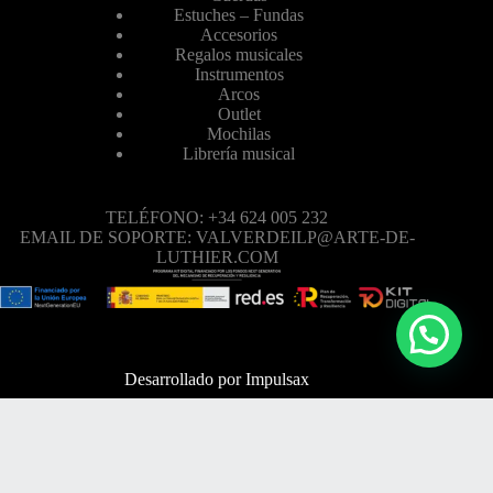
Estuches – Fundas
Accesorios
Regalos musicales
Instrumentos
Arcos
Outlet
Mochilas
Librería musical
TELÉFONO: +34 624 005 232
EMAIL DE SOPORTE: VALVERDEILP@ARTE-DE-
LUTHIER.COM
Desarrollado por
Impulsax
TELÉFONO: +34 624 005 232
EMAIL DE SOPORTE: VALVERDEILP@ARTE-DE-