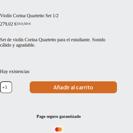
Violín Corina Quartetto Set 1/2
279,02
€
313,50
€
El
El
precio
precio
original
actual
Set de violín Corina Quartetto para el estudiante. Sonido
era:
es:
cálido y agradable.
313,50 €.
279,02 €.
Hay existencias
Violín
Añadir al carrito
Corina
Quartetto
Set
1/2
cantidad
Pago seguro garantizado