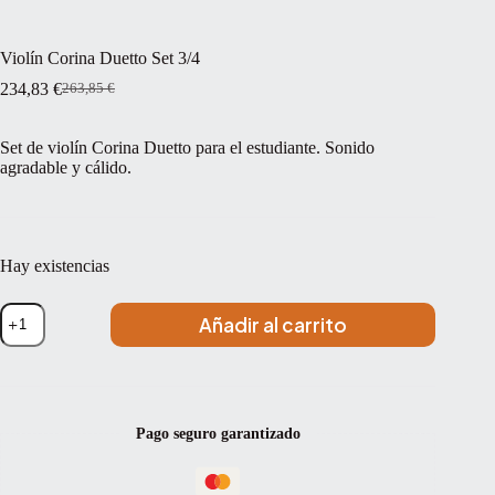
Violín Corina Duetto Set 3/4
234,83
€
263,85
€
El
El
precio
precio
original
actual
Set de violín Corina Duetto para el estudiante. Sonido
era:
es:
agradable y cálido.
263,85 €.
234,83 €.
Hay existencias
Violín
Añadir al carrito
Corina
Duetto
Set
3/4
cantidad
Pago seguro garantizado