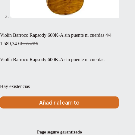
Violín Barroco Rapsody 600K-A sin puente ni cuerdas 4/4
1.589,34
€
1.785,78
€
El
El
precio
precio
original
actual
Violín Barroco Rapsody 600K-A sin puente ni cuerdas.
era:
es:
1.785,78 €.
1.589,34 €.
Hay existencias
Añadir al carrito
Pago seguro garantizado