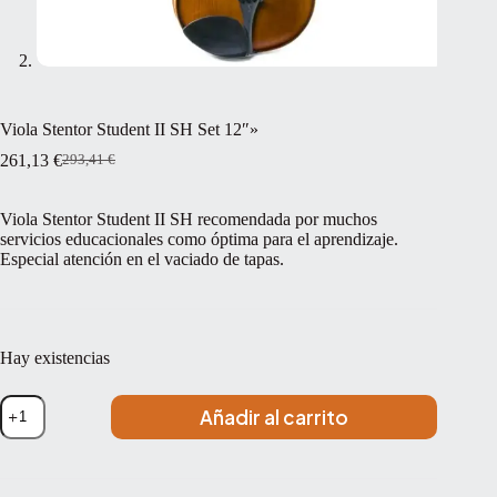
Viola Stentor Student II SH Set 12″»
261,13
€
293,41
€
El
El
precio
precio
original
actual
Viola Stentor Student II SH recomendada por muchos
era:
es:
servicios educacionales como óptima para el aprendizaje.
293,41 €.
261,13 €.
Especial atención en el vaciado de tapas.
Hay existencias
Viola
Añadir al carrito
Stentor
Student
II
SH
Set