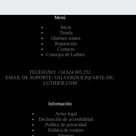
Menú
Inicio
Tienda
Quiénes somos
Reparación
Contacto
Consejos de Luthier.
TELÉFONO: +34 624 005 232
EMAIL DE SOPORTE: VALVERDEILP@ARTE-DE-
LUTHIER.COM
Información
Aviso legal
Declaración de accesibilidad
Política de privacidad
Política de cookies
Sitemap