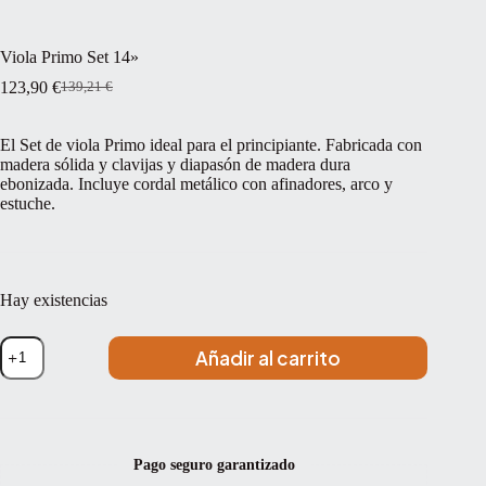
Viola Primo Set 14»
123,90
€
139,21
€
El
El
precio
precio
original
actual
El Set de viola Primo ideal para el principiante. Fabricada con
era:
es:
madera sólida y clavijas y diapasón de madera dura
139,21 €.
123,90 €.
ebonizada. Incluye cordal metálico con afinadores, arco y
estuche.
Hay existencias
Viola
Añadir al carrito
Primo
Set
14''
cantidad
Pago seguro garantizado