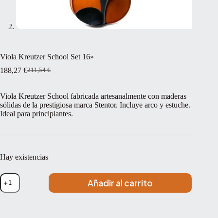
Viola Kreutzer School Set 16»
188,27
€
211,54
€
El
El
precio
precio
original
actual
Viola Kreutzer School fabricada artesanalmente con maderas
era:
es:
sólidas de la prestigiosa marca Stentor. Incluye arco y estuche.
211,54 €.
188,27 €.
Ideal para principiantes.
Hay existencias
Viola
Añadir al carrito
Kreutzer
School
Set
16''
cantidad