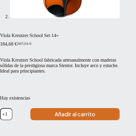
Viola Kreutzer School Set 14»
184,68
€
207,51
€
El
El
precio
precio
original
actual
Viola Kreutzer School fabricada artesanalmente con maderas
era:
es:
sólidas de la prestigiosa marca Stentor. Incluye arco y estuche.
207,51 €.
184,68 €.
Ideal para principiantes.
Hay existencias
Viola
Añadir al carrito
Kreutzer
School
Set
14''
cantidad