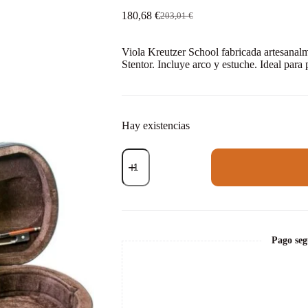
180,68
€
203,01
€
El
El
precio
precio
original
actual
Viola Kreutzer School fabricada artesanalm
era:
es:
Stentor. Incluye arco y estuche. Ideal para 
203,01 €.
180,68 €.
Hay existencias
Viola
Kreutzer
School
Set
13""
cantidad
Pago seg