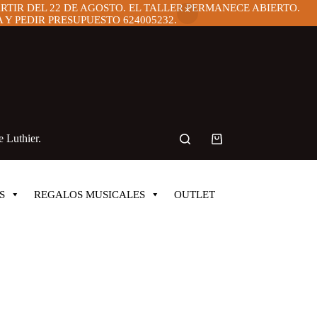
ARTIR DEL 22 DE AGOSTO. EL TALLER PERMANECE ABIERTO.
Y PEDIR PRESUPUESTO 624005232.
 Luthier.
Carro
de
compra
S
REGALOS MUSICALES
OUTLET