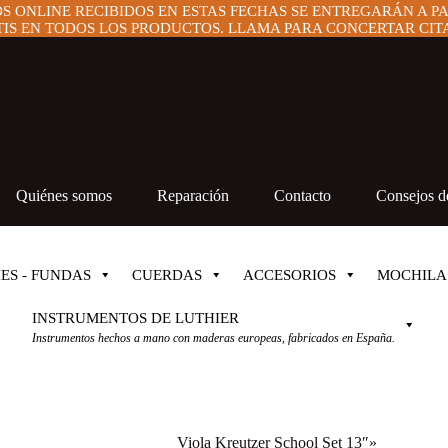
OS ONLINE RECIBIDOS EN ESTAS FECHAS SE ENTREGARÁN A P
IS EN TODOS LOS PRODUCTOS. LLAMA PARA CONCERTAR CITA 
Quiénes somos
Reparación
Contacto
Consejos de
ES - FUNDAS
CUERDAS
ACCESORIOS
MOCHILA
INSTRUMENTOS DE LUTHIER
Instrumentos hechos a mano con maderas europeas, fabricados en España.
Viola Kreutzer School Set 13″»