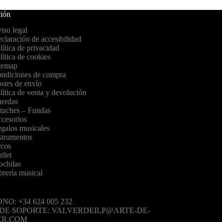
ión
iso legal
claración de accesibilidad
lítica de privacidad
lítica de cookies
temap
ndiciones de compra
stes de envío
lítica de venta y devolución
erdas
tuches – Fundas
cesorios
galos musicales
strumentos
cos
tlet
chilas
brería musical
NO: +34 624 005 232
 DE SOPORTE: VALVERDEILP@ARTE-DE-
ER.COM