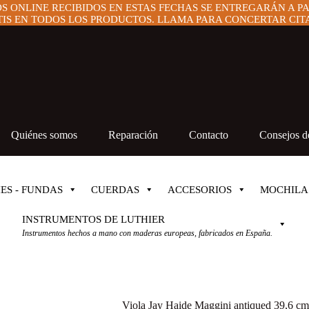
OS ONLINE RECIBIDOS EN ESTAS FECHAS SE ENTREGARÁN A P
IS EN TODOS LOS PRODUCTOS. LLAMA PARA CONCERTAR CITA 
Quiénes somos
Reparación
Contacto
Consejos de
ES - FUNDAS
CUERDAS
ACCESORIOS
MOCHILA
INSTRUMENTOS DE LUTHIER
Instrumentos hechos a mano con maderas europeas, fabricados en España.
Viola Jay Haide Maggini antiqued 39,6 cm