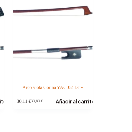
Arco viola Corina YAC-02 13″»
ito
Añadir al carrito
30,11
€
33,83
€
El
El
precio
precio
original
actual
era:
es:
33,83 €.
30,11 €.