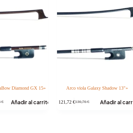
daBow Diamond GX 15»
Arco viola Galaxy Shadow 13″»
Añadir al carrito
Añadir al carr
121,72
€
8
€
136,76
€
El
El
precio
precio
original
actual
era:
es:
8 €.
9 €.
136,76 €.
121,72 €.