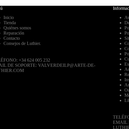
ú
Informac
Inicio
Av
Tienda
De
Quiénes somos
Po
Reparación
Po
Contacto
Si
Consejos de Luthier.
Co
Co
Po
Cu
ÉFONO: +34 624 005 232
Es
AIL DE SOPORTE: VALVERDEILP@ARTE-DE-
Ac
THIER.COM
Re
In
Ar
Ou
Mo
Li
TELÉFO
EMAIL
LUTHI