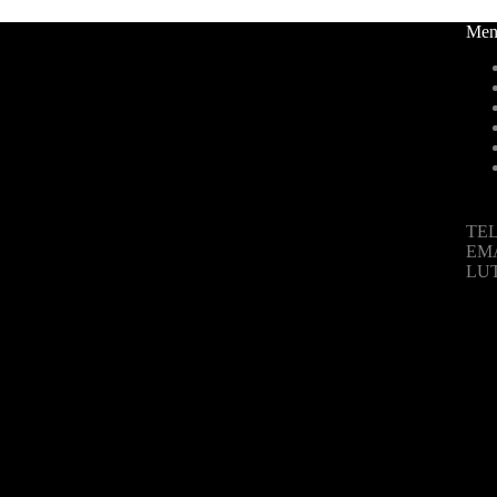
Men
TEL
EM
LU