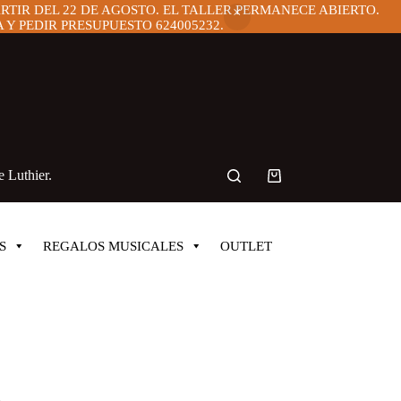
ARTIR DEL 22 DE AGOSTO. EL TALLER PERMANECE ABIERTO.
Y PEDIR PRESUPUESTO 624005232.
 Luthier.
Carro
de
compra
S
REGALOS MUSICALES
OUTLET