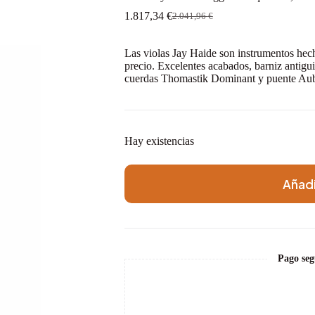
1.817,34
€
2.041,96
€
El
El
precio
precio
original
actual
Las violas Jay Haide son instrumentos hec
era:
es:
precio. Excelentes acabados, barniz antig
2.041,96 €.
1.817,34 €.
cuerdas Thomastik Dominant y puente Aube
Hay existencias
Añadi
Pago seg