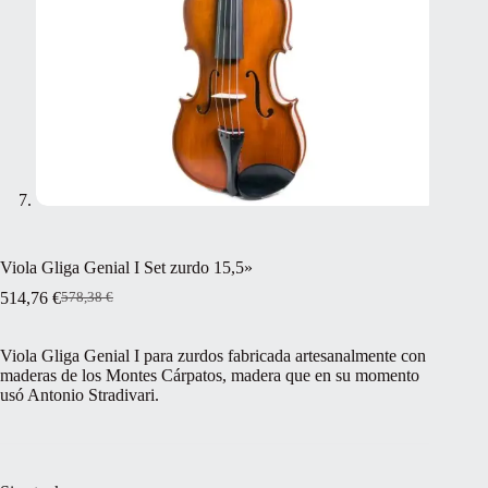
Viola Gliga Genial I Set zurdo 15,5»
514,76
€
578,38
€
El
El
precio
precio
original
actual
Viola Gliga Genial I para zurdos fabricada artesanalmente con
era:
es:
maderas de los Montes Cárpatos, madera que en su momento
578,38 €.
514,76 €.
usó Antonio Stradivari.