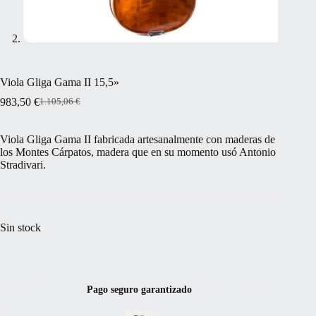
Viola Gliga Gama II 15,5»
983,50
€
1.105,06
€
El
El
precio
precio
original
actual
Viola Gliga Gama II fabricada artesanalmente con maderas de
era:
es:
los Montes Cárpatos, madera que en su momento usó Antonio
1.105,06 €.
983,50 €.
Stradivari.
Sin stock
Pago seguro garantizado