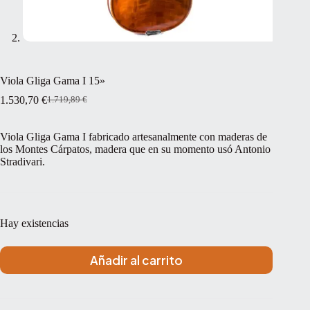
Viola Gliga Gama I 15»
1.530,70
€
1.719,89
€
El
El
precio
precio
original
actual
Viola Gliga Gama I fabricado artesanalmente con maderas de
era:
es:
los Montes Cárpatos, madera que en su momento usó Antonio
1.719,89 €.
1.530,70 €.
Stradivari.
Hay existencias
Añadir al carrito