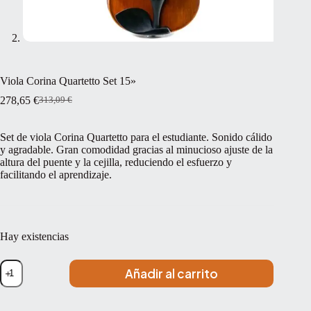
Viola Corina Quartetto Set 15»
278,65
€
313,09
€
El
El
precio
precio
original
actual
Set de viola Corina Quartetto para el estudiante. Sonido cálido
era:
es:
y agradable. Gran comodidad gracias al minucioso ajuste de la
313,09 €.
278,65 €.
altura del puente y la cejilla, reduciendo el esfuerzo y
facilitando el aprendizaje.
Hay existencias
Viola
Añadir al carrito
Corina
Quartetto
Set