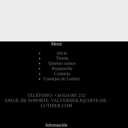
Menú
Inicio
Tienda
Quiénes somos
Reparación
Contacto
Consejos de Luthier.
TELÉFONO: +34 624 005 232
EMAIL DE SOPORTE: VALVERDEILP@ARTE-DE-
LUTHIER.COM
Información