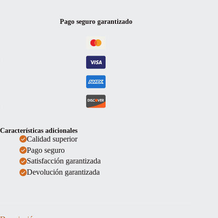
15''
cantidad
Pago seguro garantizado
Características adicionales
Calidad superior
Pago seguro
Satisfacción garantizada
Devolución garantizada