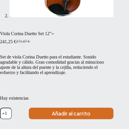
Viola Corina Duetto Set 12″»
241,25
€
271,07
€
El
El
precio
precio
original
actual
Set de viola Corina Duetto para el estudiante. Sonido
era:
es:
agradable y cálido. Gran comodidad gracias al minucioso
271,07 €.
241,25 €.
ajuste de la altura del puente y la cejilla, reduciendo el
esfuerzo y facilitando el aprendizaje.
Hay existencias
Viola
Añadir al carrito
Corina
Duetto
Set