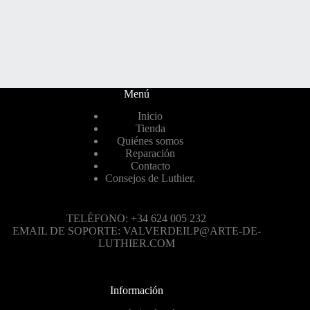
Menú
Inicio
Tienda
Quiénes somos
Reparación
Contacto
Consejos de Luthier.
TELÉFONO: +34 624 005 232
EMAIL DE SOPORTE: VALVERDEILP@ARTE-DE-
LUTHIER.COM
Información