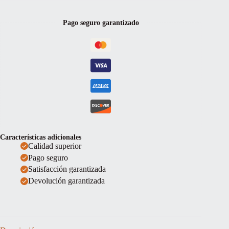
12""
cantidad
Pago seguro garantizado
Características adicionales
Calidad superior
Pago seguro
Satisfacción garantizada
Devolución garantizada