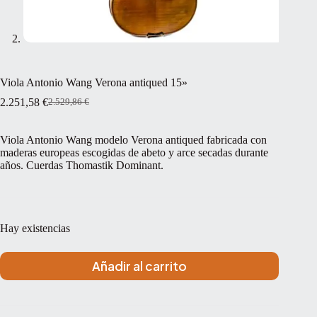
Viola Antonio Wang Verona antiqued 15»
2.251,58
€
2.529,86
€
El
El
precio
precio
original
actual
Viola Antonio Wang modelo Verona antiqued fabricada con
era:
es:
maderas europeas escogidas de abeto y arce secadas durante
2.529,86 €.
2.251,58 €.
años. Cuerdas Thomastik Dominant.
Hay existencias
Añadir al carrito