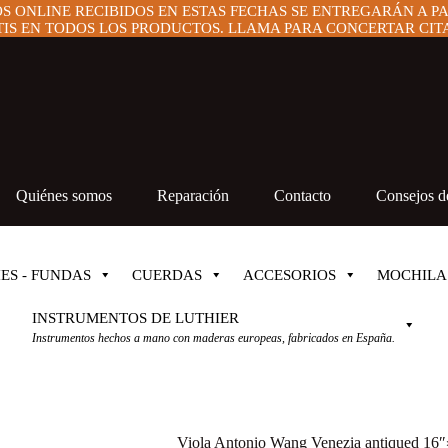
OS ONLINE RECIBIDOS EN ESTAS FECHAS SE ENTREGARÁN A P
IS EN TODOS LOS PRODUCTOS. LLAMA PARA CONCERTAR CITA 
Quiénes somos
Reparación
Contacto
Consejos de
ES - FUNDAS
CUERDAS
ACCESORIOS
MOCHILA
INSTRUMENTOS DE LUTHIER
Instrumentos hechos a mano con maderas europeas, fabricados en España.
Viola Antonio Wang Venezia antiqued 16″