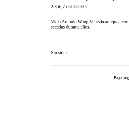
2.856,75
€
3.209,83
€
El
El
precio
precio
original
actual
Viola Antonio Wang Venezia antiqued con 
era:
es:
secadas durante años.
3.209,83 €.
2.856,75 €.
Sin stock
Pago seg