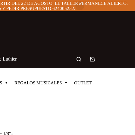
ARTIR DEL 22 DE AGOSTO. EL TALLER PERMANECE ABIERTO.
Y PEDIR PRESUPUESTO 624005232.
 Luthier.
Carro
de
compra
S
REGALOS MUSICALES
OUTLET
» 1/8″»