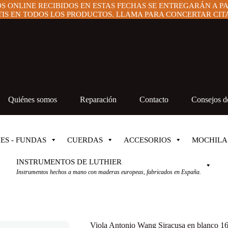
OS ONLINE RECIBIDOS EN ESTAS FECHAS SE ENTREGARÁN A P
IS EN TODOS LOS PRODUCTOS. LLAMA PARA CONCERTAR CITA 
Quiénes somos
Reparación
Contacto
Consejos de
ES - FUNDAS
CUERDAS
ACCESORIOS
MOCHILA
INSTRUMENTOS DE LUTHIER
Instrumentos hechos a mano con maderas europeas, fabricados en España.
Viola Antonio Wang Siracusa en blanco 1