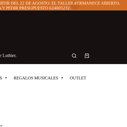
ARTIR DEL 22 DE AGOSTO. EL TALLER PERMANECE ABIERTO.
Y PEDIR PRESUPUESTO 624005232.
 Luthier.
Carro
de
compra
S
REGALOS MUSICALES
OUTLET
6»