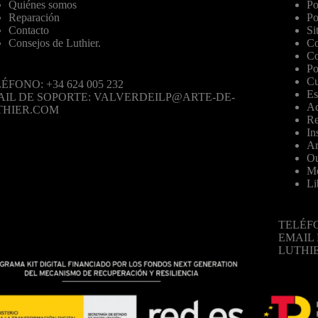
Quiénes somos
Po
Reparación
Po
Contacto
Si
Consejos de Luthier.
Co
Co
Po
Cu
ÉFONO: +34 624 005 232
Es
AIL DE SOPORTE: VALVERDEILP@ARTE-DE-
Ac
THIER.COM
Re
In
Ar
Ou
Mo
Li
TELÉFO
EMAIL
LUTHI