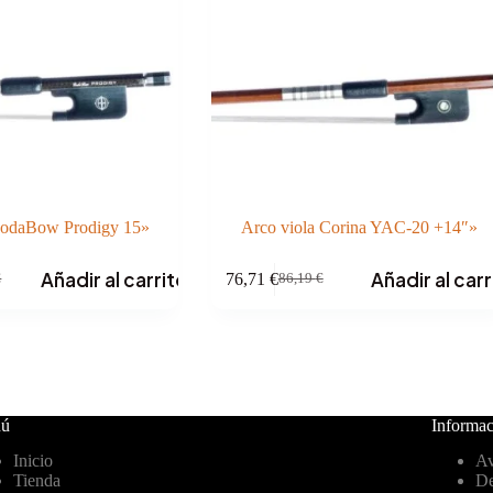
CodaBow Prodigy 15»
Arco viola Corina YAC-20 +14″»
Añadir al carrito
Añadir al carr
76,71
€
€
86,19
€
El
El
precio
precio
original
actual
era:
es:
€.
€.
86,19 €.
76,71 €.
ú
Informac
Inicio
Av
Tienda
De