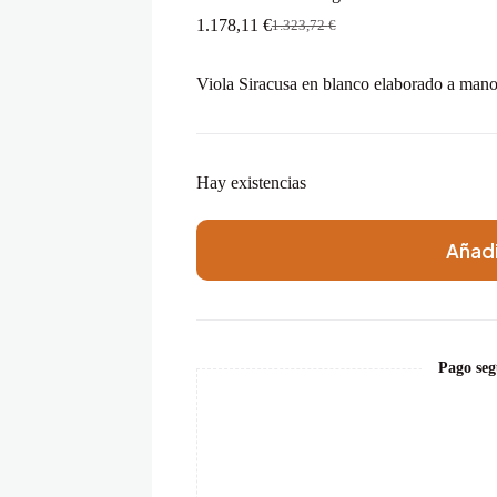
1.178,11
€
1.323,72
€
El
El
precio
precio
original
actual
Viola Siracusa en blanco elaborado a mano
era:
es:
1.323,72 €.
1.178,11 €.
Hay existencias
Añadi
Pago seg