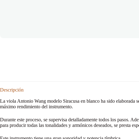
Descripción
La viola Antonio Wang modelo Siracusa en blanco ha sido elaborada según
máximo rendimiento del instrumento.
Durante este proceso, se supervisa detalladamente todos los pasos. Adem
para producir todas las tonalidades y armónicos deseados, se presta esp
Este instrumento tiene una gran sonoridad y potencia tímbrica.