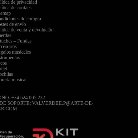
lítica de privacidad
lítica de cookies
temap
ndiciones de compra
stes de envío
lítica de venta y devolución
erdas
tuches – Fundas
cesorios
galos musicales
strumentos
cos
tlet
chilas
brería musical
NO: +34 624 005 232
 DE SOPORTE: VALVERDEILP@ARTE-DE-
ER.COM