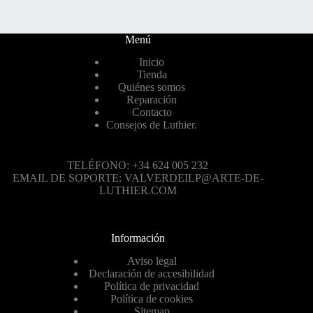
Menú
Inicio
Tienda
Quiénes somos
Reparación
Contacto
Consejos de Luthier.
TELÉFONO: +34 624 005 232
EMAIL DE SOPORTE: VALVERDEILP@ARTE-DE-
LUTHIER.COM
Información
Aviso legal
Declaración de accesibilidad
Política de privacidad
Política de cookies
Sitemap