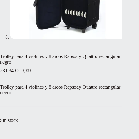
Trolley para 4 violines y 8 arcos Rapsody Quattro rectangular
negro
231,34
€
259,93
€
El
El
precio
precio
original
actual
Trolley para 4 violines y 8 arcos Rapsody Quattro rectangular
era:
es:
negro.
259,93 €.
231,34 €.
Sin stock