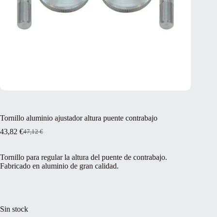
Tornillo aluminio ajustador altura puente contrabajo
43,82
€
47,12
€
El
El
precio
precio
original
actual
Tornillo para regular la altura del puente de contrabajo.
era:
es:
Fabricado en aluminio de gran calidad.
47,12 €.
43,82 €.
Sin stock