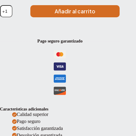
Soporte
Añadir al carrito
pica
de
cello
Artino
SP-
20
Pago seguro garantizado
de
madera
de
arce
cantidad
Características adicionales
Calidad superior
Pago seguro
Satisfacción garantizada
Devolución garantizada