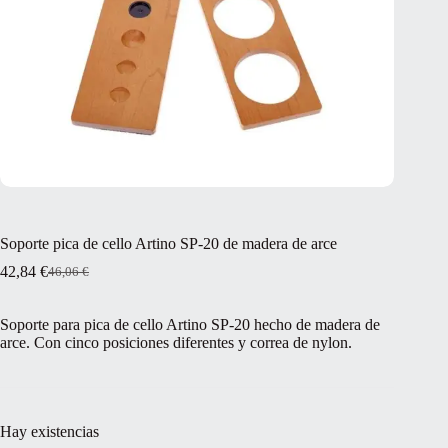
Soporte pica de cello Artino SP-20 de madera de arce
42,84
€
46,06
€
El
El
precio
precio
original
actual
Soporte para pica de cello Artino SP-20 hecho de madera de
era:
es:
arce. Con cinco posiciones diferentes y correa de nylon.
46,06 €.
42,84 €.
Hay existencias