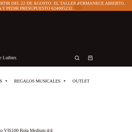
ARTIR DEL 22 DE AGOSTO. EL TALLER PERMANECE ABIERTO.
Y PEDIR PRESUPUESTO 624005232.
 Luthier.
Carro
de
compra
S
REGALOS MUSICALES
OUTLET
Solo VIS100 Bola Medium 4/4