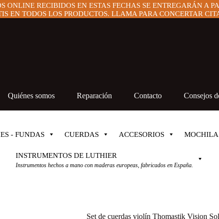
OS ONLINE RECIBIDOS EN ESTAS FECHAS SE ENTREGARÁN A P
IS EN TODOS LOS PRODUCTOS. LLAMA PARA CONCERTAR CITA 
Quiénes somos
Reparación
Contacto
Consejos de
ES - FUNDAS
CUERDAS
ACCESORIOS
MOCHILA
INSTRUMENTOS DE LUTHIER
Instrumentos hechos a mano con maderas europeas, fabricados en España.
Set de cuerdas violín Thomastik Vision 