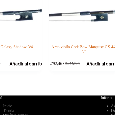
n Galaxy Shadow 3/4
Arco violín CodaBow Marquise GS 4/
4/4
Añadir al carrito
Añadir al carr
1.792,46
€
€
2.014,00
€
El
El
precio
precio
original
actual
era:
es:
€.
€.
2.014,00 €.
1.792,46 €.
ú
Informac
Inicio
Av
Tienda
De