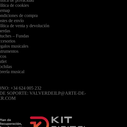
lítica de privacidad
lítica de cookies
temap
ndiciones de compra
stes de envío
lítica de venta y devolución
erdas
tuches – Fundas
cesorios
galos musicales
strumentos
cos
tlet
chilas
brería musical
NO: +34 624 005 232
 DE SOPORTE: VALVERDEILP@ARTE-DE-
ER.COM