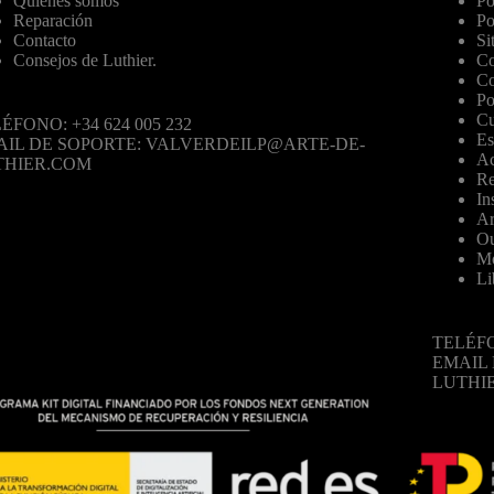
Quiénes somos
Po
Reparación
Po
Contacto
Si
Consejos de Luthier.
Co
Co
Po
Cu
ÉFONO: +34 624 005 232
Es
AIL DE SOPORTE: VALVERDEILP@ARTE-DE-
Ac
THIER.COM
Re
In
Ar
Ou
Mo
Li
TELÉFO
EMAIL
LUTHI