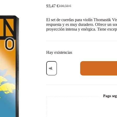
93,47
€
100,50
€
El
El
precio
precio
original
actual
El set de cuerdas para violín Thomastik 
era:
es:
respuesta y es muy duradero. Ofrece un so
100,50 €.
93,47 €.
proyección intensa y enérgica. Tiene excepc
Hay existencias
Set
de
cuerdas
violín
Thomastik
Vision
Solo
VIS100
Pago seg
Bola
Medium
4/4
cantidad