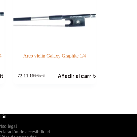
4
Arco violín Galaxy Graphite 1/4
ito
Añadir al carrito
72,11
€
81,02
€
El
El
precio
precio
original
actual
era:
es:
81,02 €.
72,11 €.
ión
iso legal
claración de accesibilidad