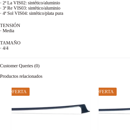
· 2ª La VIS02: sintético/aluminio
· 3ª Re VIS03: sintético/aluminio
· 4ª Sol VIS04: sintético/plata pura
TENSIÓN
· Media
TAMAÑO
· 4/4
Customer Queries (0)
Productos relacionados
OFERTA
OFERTA