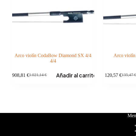
Arco violín CodaBow Diamond SX 4/4
Arco violí
4/4
Añadir al carrito
908,81
€
120,57
€
1.021,14
€
135,47
El
El
El
El
precio
precio
precio
precio
original
actual
original
actual
era:
es:
era:
es:
1.021,14 €.
908,81 €.
135,47 
120,57 
Men