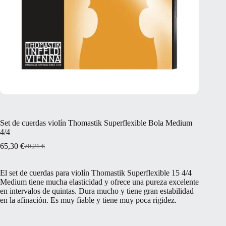
Set de cuerdas violín Thomastik Superflexible Bola Medium
4/4
65,30
€
70,21
€
El
El
precio
precio
original
actual
El set de cuerdas para violín Thomastik Superflexible 15 4/4
era:
es:
Medium tiene mucha elasticidad y ofrece una pureza excelente
70,21 €.
65,30 €.
en intervalos de quintas. Dura mucho y tiene gran estabilidad
en la afinación. Es muy fiable y tiene muy poca rigidez.