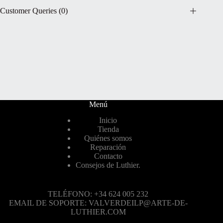
Customer Queries (0)
Menú
Inicio
Tienda
Quiénes somos
Reparación
Contacto
Consejos de Luthier.
TELÉFONO: +34 624 005 232
EMAIL DE SOPORTE: VALVERDEILP@ARTE-DE-
LUTHIER.COM