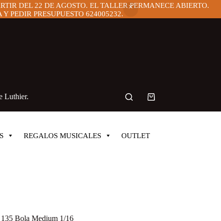
ARTIR DEL 22 DE AGOSTO. EL TALLER PERMANECE ABIERTO.
Y PEDIR PRESUPUESTO 624005232.
 Luthier.
Carro
de
compra
S
REGALOS MUSICALES
OUTLET
t 135 Bola Medium 1/16