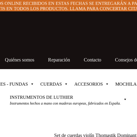
OS ONLINE RECIBIDOS EN ESTAS FECHAS SE ENTREGARÁN A P
IS EN TODOS LOS PRODUCTOS. LLAMA PARA CONCERTAR CITA 
Quiénes somos
Reparación
Contacto
Consejos de
ES - FUNDAS
CUERDAS
ACCESORIOS
MOCHILA
INSTRUMENTOS DE LUTHIER
Instrumentos hechos a mano con maderas europeas, fabricados en España.
Set de cuerdas violín Thomastik Dominan