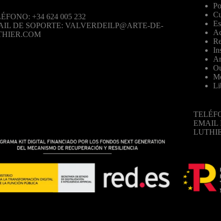
Po
Cu
ÉFONO: +34 624 005 232
Es
AIL DE SOPORTE: VALVERDEILP@ARTE-DE-
Ac
THIER.COM
Re
In
Ar
Ou
Mo
Li
TELÉFO
EMAIL
LUTHI