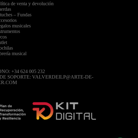
lítica de venta y devolución
erdas
tuches – Fundas
cesorios
galos musicales
strumentos
cos
tlet
chilas
brería musical
NO: +34 624 005 232
 DE SOPORTE: VALVERDEILP@ARTE-DE-
ER.COM