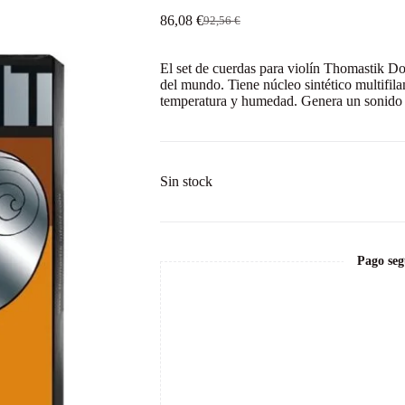
86,08
€
92,56
€
El
El
precio
precio
original
actual
El set de cuerdas para violín Thomastik 
era:
es:
del mundo. Tiene núcleo sintético multifil
92,56 €.
86,08 €.
temperatura y humedad. Genera un sonido s
Sin stock
Pago seg