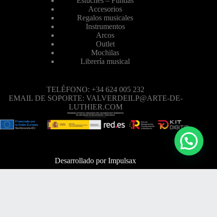
Estuches – Fundas
Accesorios
Regalos musicales
Instrumentos
Arcos
Outlet
Mochilas
Librería musical
TELÉFONO: +34 624 005 232
EMAIL DE SOPORTE: VALVERDEILP@ARTE-DE-
LUTHIER.COM
Desarrollado por
Impulsax
TELÉFONO: +34 624 005 232
EMAIL DE SOPORTE: VALVERDEILP@ARTE-DE-
LUTHIER.COM