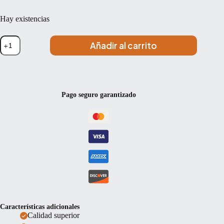
Hay existencias
Set
Añadir al carrito
de
cuerdas
violín
Pirastro
Tonica
Bola
Pago seguro garantizado
Medium
3/4-
1/2
cantidad
Características adicionales
Calidad superior