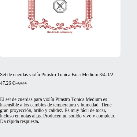
Set de cuerdas violín Pirastro Tonica Bola Medium 3/4-1/2
47,26
€
50,82
€
El
El
precio
precio
original
actual
El set de cuerdas para violín Pirastro Tonica Medium es
era:
es:
insensible a los cambios de temperatura y humedad. Tiene
50,82 €.
47,26 €.
gran proyección, brillo y calidez. Es muy fácil de tocar,
incluso en notas altas. Producen un sonido vivo y completo.
Da rápida respuesta.