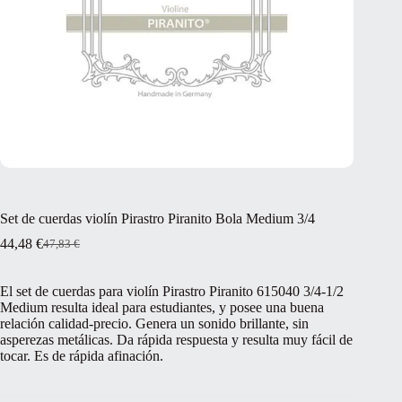
Set de cuerdas violín Pirastro Piranito Bola Medium 3/4
44,48
€
47,83
€
El
El
precio
precio
original
actual
El set de cuerdas para violín Pirastro Piranito 615040 3/4-1/2
era:
es:
Medium resulta ideal para estudiantes, y posee una buena
47,83 €.
44,48 €.
relación calidad-precio. Genera un sonido brillante, sin
asperezas metálicas. Da rápida respuesta y resulta muy fácil de
tocar. Es de rápida afinación.