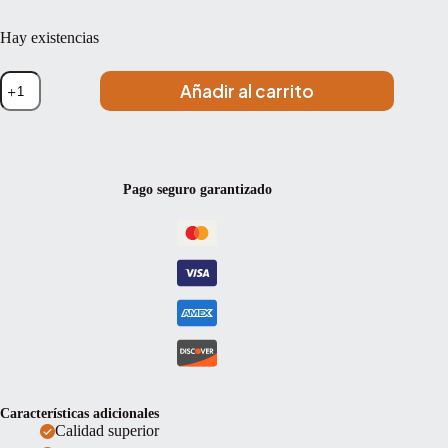
Hay existencias
Set
Añadir al carrito
de
cuerdas
violín
Pirastro
Piranito
Bola
Pago seguro garantizado
Medium
3/4
cantidad
Características adicionales
Calidad superior