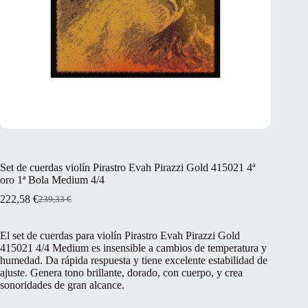
Set de cuerdas violín Pirastro Evah Pirazzi Gold 415021 4ª
oro 1ª Bola Medium 4/4
222,58
€
239,33
€
El
El
precio
precio
original
actual
El set de cuerdas para violín Pirastro Evah Pirazzi Gold
era:
es:
415021 4/4 Medium es insensible a cambios de temperatura y
239,33 €.
222,58 €.
humedad. Da rápida respuesta y tiene excelente estabilidad de
ajuste. Genera tono brillante, dorado, con cuerpo, y crea
sonoridades de gran alcance.