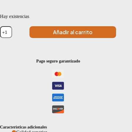
Hay existencias
Set
Añadir al carrito
de
cuerdas
violín
Pirastro
Evah
Pirazzi
Pago seguro garantizado
Gold
415021
4ª
oro
1ª
Bola
Medium
4/4
cantidad
Características adicionales