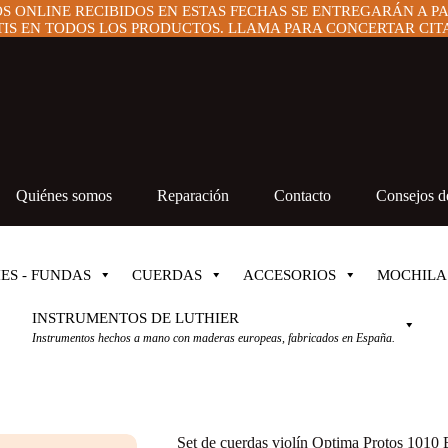
OS ONLINE RECIBIDOS EN ESTAS FECHAS SE ENTREGARÁN A P
IS EN TODOS LOS PRODUCTOS. LLAMA PARA CONCERTAR CITA 
Quiénes somos
Reparación
Contacto
Consejos de
ES - FUNDAS
CUERDAS
ACCESORIOS
MOCHILA
INSTRUMENTOS DE LUTHIER
Instrumentos hechos a mano con maderas europeas, fabricados en España.
Set de cuerdas violín Optima Protos 1010