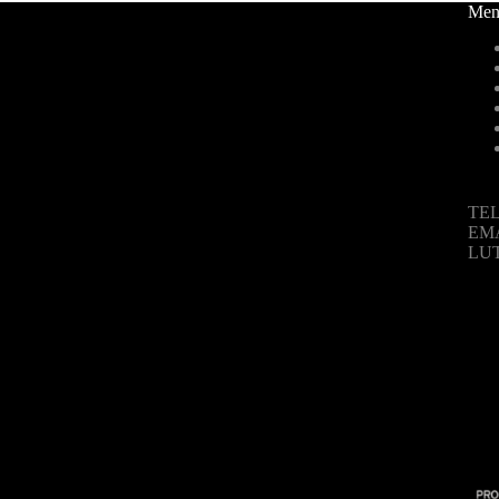
Men
TEL
EM
LU