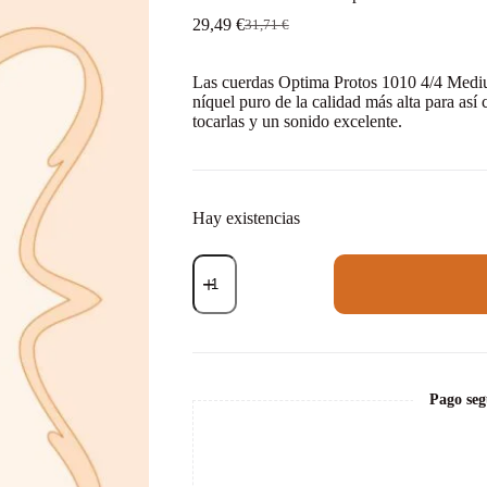
29,49
€
31,71
€
El
El
precio
precio
original
actual
Las cuerdas Optima Protos 1010 4/4 Mediu
era:
es:
níquel puro de la calidad más alta para así 
31,71 €.
29,49 €.
tocarlas y un sonido excelente.
Hay existencias
Set
de
cuerdas
violín
Optima
Protos
1010
Bola
Pago seg
Medium
1/2
cantidad