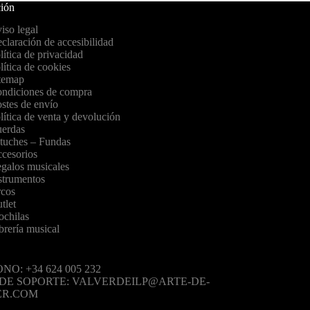
ión
iso legal
claración de accesibilidad
lítica de privacidad
lítica de cookies
temap
ndiciones de compra
stes de envío
lítica de venta y devolución
erdas
tuches – Fundas
cesorios
galos musicales
strumentos
cos
tlet
chilas
brería musical
NO: +34 624 005 232
 DE SOPORTE: VALVERDEILP@ARTE-DE-
ER.COM