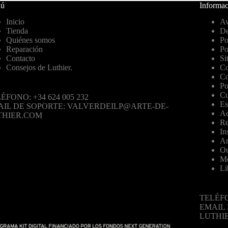
ú
Informac
Inicio
Av
Tienda
De
Quiénes somos
Po
Reparación
Po
Contacto
Si
Consejos de Luthier.
Co
Co
Po
Cu
ÉFONO: +34 624 005 232
Es
AIL DE SOPORTE: VALVERDEILP@ARTE-DE-
Ac
THIER.COM
Re
In
Ar
Ou
Mo
Li
TELÉFO
EMAIL
LUTHI