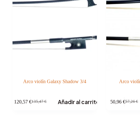
Arco violín Galaxy Shadow 3/4
Arco violí
Añadir al carrito
120,57
€
50,96
€
135,47
€
57,26
€
El
El
El
El
precio
precio
precio
precio
original
actual
original
actual
era:
es:
era:
es:
135,47 €.
120,57 €.
57,26 €.
50,96 €.