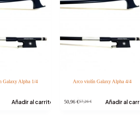
n Galaxy Alpha 1/4
Arco violín Galaxy Alpha 4/4
Añadir al carrito
Añadir al carr
50,96
€
57,26
€
El
El
precio
precio
original
actual
era:
es:
57,26 €.
50,96 €.