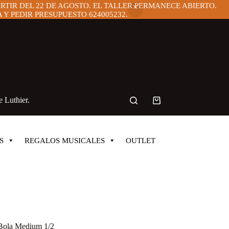
ARTIR DEL 22 DE AGOSTO. EL TALLER PERMANECE ABIERTO.
Y PEDIR PRESUPUESTO 624005232.
 Luthier.
Carro
de
compra
S
REGALOS MUSICALES
OUTLET
 Bola Medium 1/2