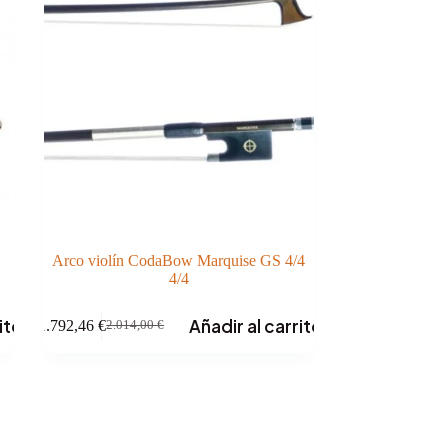
Arco violín CodaBow Marquise GS 4/4
4/4
ito
Añadir al carrito
1.792,46
€
2.014,00
€
El
El
precio
precio
original
actual
era:
es:
2.014,00 €.
1.792,46 €.