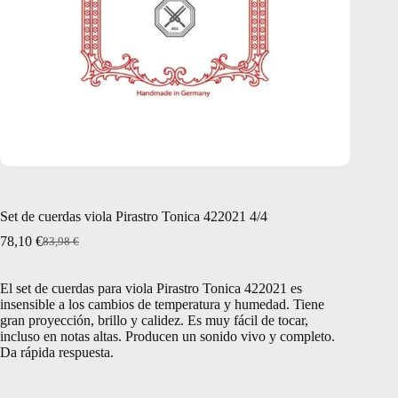
Set de cuerdas viola Pirastro Tonica 422021 4/4
78,10
€
83,98
€
El
El
precio
precio
original
actual
El set de cuerdas para viola Pirastro Tonica 422021 es
era:
es:
insensible a los cambios de temperatura y humedad. Tiene
83,98 €.
78,10 €.
gran proyección, brillo y calidez. Es muy fácil de tocar,
incluso en notas altas. Producen un sonido vivo y completo.
Da rápida respuesta.