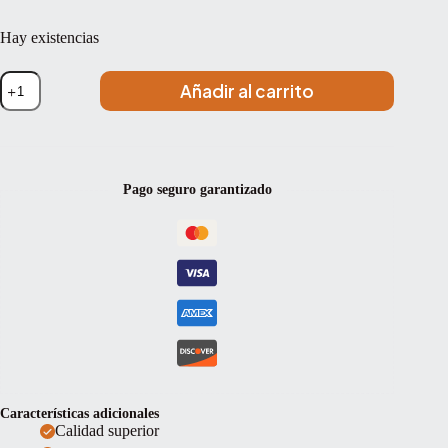
Hay existencias
Set
Añadir al carrito
de
cuerdas
viola
Pirastro
Tonica
422021
Pago seguro garantizado
4/4
cantidad
Características adicionales
Calidad superior