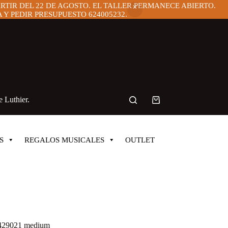
ARTIR DEL 22 DE AGOSTO. EL TALLER PERMANECE ABIERTO.
Y PEDIR PRESUPUESTO 624005232.
 Luthier.
Carro
de
compra
S
REGALOS MUSICALES
OUTLET
i 429021 medium