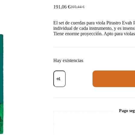
191,06
€
205,44
€
El
El
precio
precio
original
actual
El set de cuerdas para viola Pirastro Evah
era:
es:
individual de cada instrumento, y es insen
205,44 €.
191,06 €.
Tiene enorme proyección. Apto para violas 
Hay existencias
Set
de
cuerdas
viola
Pirastro
Evah
Pirazzi
429021
Pago seg
medium
cantidad