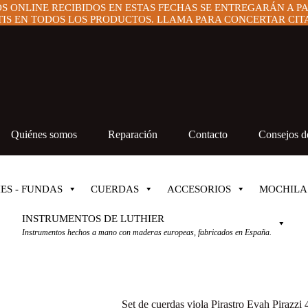
OS ONLINE RECIBIDOS EN ESTAS FECHAS SE ENTREGARÁN A P
IS EN TODOS LOS PRODUCTOS. LLAMA PARA CONCERTAR CITA 
Quiénes somos
Reparación
Contacto
Consejos de
ES - FUNDAS
CUERDAS
ACCESORIOS
MOCHILA
INSTRUMENTOS DE LUTHIER
Instrumentos hechos a mano con maderas europeas, fabricados en España.
Set de cuerdas viola Pirastro Evah Pirazz