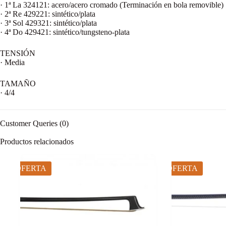
· 1ª La 324121: acero/acero cromado (Terminación en bola removible)
· 2ª Re 429221: sintético/plata
· 3ª Sol 429321: sintético/plata
· 4ª Do 429421: sintético/tungsteno-plata
TENSIÓN
· Media
TAMAÑO
· 4/4
Customer Queries (0)
Productos relacionados
OFERTA
OFERTA