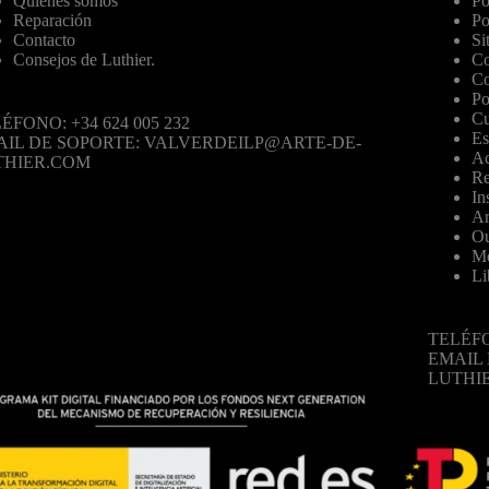
Quiénes somos
Po
Reparación
Po
Contacto
Si
Consejos de Luthier.
Co
Co
Po
Cu
ÉFONO: +34 624 005 232
Es
AIL DE SOPORTE: VALVERDEILP@ARTE-DE-
Ac
THIER.COM
Re
In
Ar
Ou
Mo
Li
TELÉFO
EMAIL
LUTHI