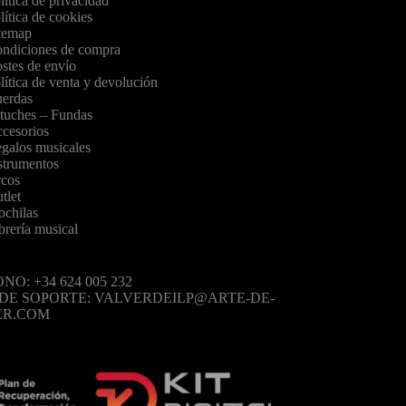
lítica de privacidad
lítica de cookies
temap
ndiciones de compra
stes de envío
lítica de venta y devolución
erdas
tuches – Fundas
cesorios
galos musicales
strumentos
cos
tlet
chilas
brería musical
NO: +34 624 005 232
 DE SOPORTE: VALVERDEILP@ARTE-DE-
ER.COM