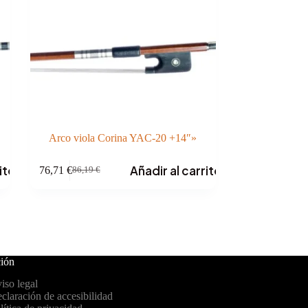
Arco viola Corina YAC-20 +14″»
ito
Añadir al carrito
76,71
€
86,19
€
El
El
precio
precio
original
actual
era:
es:
86,19 €.
76,71 €.
ión
iso legal
claración de accesibilidad