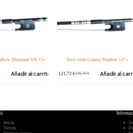
daBow Diamond NX 15»
Arco viola Galaxy Shadow 13″»
Añadir al carrito
Añadir al carr
121,72
€
€
136,76
€
El
El
precio
precio
original
actual
era:
es:
€.
€.
136,76 €.
121,72 €.
ú
Informac
Inicio
Av
Tienda
De