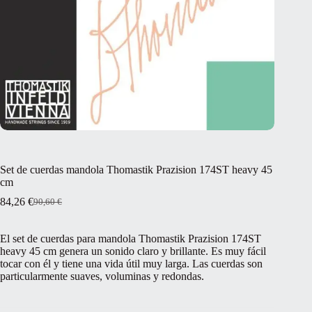
Set de cuerdas mandola Thomastik Prazision 174ST heavy 45
cm
84,26
€
90,60
€
El
El
precio
precio
original
actual
El set de cuerdas para mandola Thomastik Prazision 174ST
era:
es:
heavy 45 cm genera un sonido claro y brillante. Es muy fácil
90,60 €.
84,26 €.
tocar con él y tiene una vida útil muy larga. Las cuerdas son
particularmente suaves, voluminas y redondas.