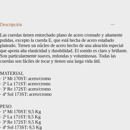
Descripción
Las cuerdas tienen entorchado plano de acero cromado y altamente
pulidas, excepto la cuerda E, que está hecha de acero estañado
plateado. Tienen un núcleo de acero hecho de una aleación especial
que aporta alta elasticidad y durabilidad. El sonido es claro y brillante.
Son particularmente suaves, redondas y voluminosas. Todas las
cuerdas son fáciles de tocar y tienen una larga vida útil.
MATERIAL
· 1ª Mi 170ST: acero/cromo
· 2ª La 171ST: acero/cromo
· 3ª Re 172ST: acero/cromo
· 4ª Sol 173ST: acero/cromo
PESO
· 1ª Mi 170ST: 9,5 Kg
· 2ª La 171ST: 9,5 Kg
· 3ª Re 172ST: 9,5 Kg
· 4ª Sol 173ST: 9,5 Kg